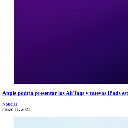
Apple podría presentar los AirTags y nuevos iPads es
Noticias
marzo 11, 2021