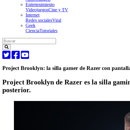
Entretenimiento
Videojuegos
Cine y TV
Internet
Redes sociales
Viral
Geek
Ciencia
Tutoriales
Project Brooklyn: la silla gamer de Razer con panta
Project Brooklyn de Razer es la silla gami
posterior.