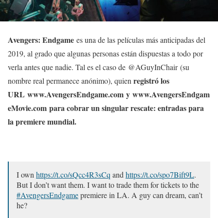
Avengers: Endgame
es una de las películas más anticipadas del
2019, al grado que algunas personas están dispuestas a todo por
verla antes que nadie. Tal es el caso de @AGuyInChair (su
registró los
nombre real permanece anónimo), quien
URL www.AvengersEndgame.com y www.AvengersEndgam
eMovie.com para cobrar un singular rescate: entradas para
la premiere mundial.
I own
https://t.co/sQcc4R3sCq
and
https://t.co/spo7Bift9L
.
But I don’t want them. I want to trade them for tickets to the
#AvengersEndgame
premiere in LA. A guy can dream, can’t
he?