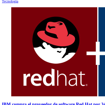
Tecnología
IBM compra el proveedor de software Red Hat por 34