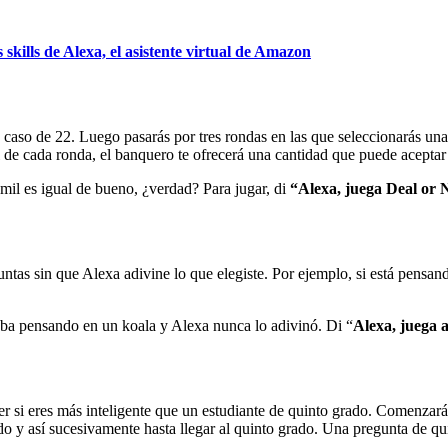
skills de Alexa, el asistente virtual de Amazon
so de 22. Luego pasarás por tres rondas en las que seleccionarás una 
al de cada ronda, el banquero te ofrecerá una cantidad que puede aceptar 
mil es igual de bueno, ¿verdad? Para jugar, di
“Alexa, juega Deal or 
ntas sin que Alexa adivine lo que elegiste. Por ejemplo, si está pensand
staba pensando en un koala y Alexa nunca lo adivinó. Di “
Alexa, juega 
er si eres más inteligente que un estudiante de quinto grado. Comenzará
ado y así sucesivamente hasta llegar al quinto grado. Una pregunta de q