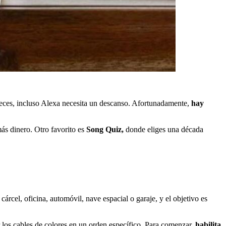
 veces, incluso Alexa necesita un descanso. Afortunadamente,
hay
ás dinero. Otro favorito es
Song Quiz,
donde eliges una década
rcel, oficina, automóvil, nave espacial o garaje, y el objetivo es
r los cables de colores en un orden específico. Para comenzar,
habilita