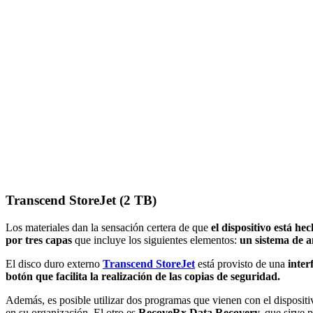
Transcend StoreJet (2 TB)
Los materiales dan la sensación certera de que
el dispositivo está h
por tres capas
que incluye los siguientes elementos:
un sistema de a
El disco duro externo
Transcend StoreJet
está provisto de una
inter
botón que facilita la realización de las copias de seguridad.
Además, es posible utilizar dos programas que vienen con el dispositi
en su organización. El otro es
RecoveRx Data Recovery,
que sirve p