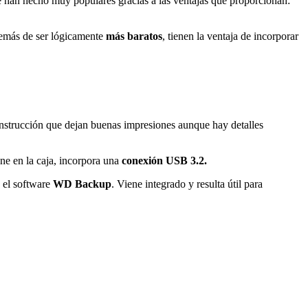
 se han hecho muy populares gracias a las ventajas que proporcionan:
más de ser lógicamente
más baratos
, tienen la ventaja de incorporar
nstrucción que dejan buenas impresiones aunque hay detalles
ne en la caja, incorpora una
conexión USB 3.2.
 el software
WD Backup
. Viene integrado y resulta útil para