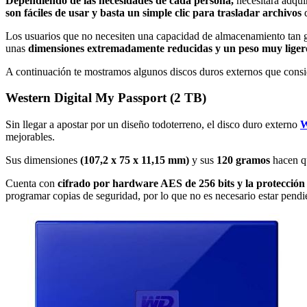
Dependiendo de las necesidades de cada persona,
necesitará adqui
son fáciles de usar y basta un simple clic para trasladar archivos
d
Los usuarios que no necesiten una capacidad de almacenamiento tan g
unas
dimensiones extremadamente reducidas y un peso muy liger
A continuación te mostramos algunos discos duros externos que con
Western Digital My Passport (2 TB)
Sin llegar a apostar por un diseño todoterreno, el disco duro externo
W
mejorables.
Sus dimensiones
(107,2 x 75 x 11,15 mm)
y sus
120 gramos
hacen q
Cuenta con
cifrado por hardware AES de 256 bits
y la protecció
programar copias de seguridad, por lo que no es necesario estar pendi