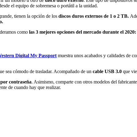
rir un modelo u otro de
disco duro externo
. Este tipo de dispositivos
esde el equipo de sobremesa o portátil a la unidad.
rande, tienen la opción de los
discos duros externos de 1 o 2 TB.
Ade
o.
sideramos como
las 3 mejores opciones del mercado durante el 2020:
estern Digital My Passport
muestra unos acabados y calidades de co
ue sea cómodo de trasladar. Acompañado de un
cable USB 3.0
que vie
n por contraseña
. Asimismo, comparte con otros modelos del fabricante
ente de cuando hay que realizar.