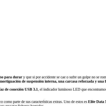
echo para durar
y que si por accidente se cae o sufre un golpe no se rom
mortiguación de suspensión interna, una carcasa reforzada y una f
faz de conexión USB 3.1
, el indicador luminoso LED que encontramos
vo como parte de sus características extras. Uno de estos es
Elite Dat
ara rescatar ficheros borrados.