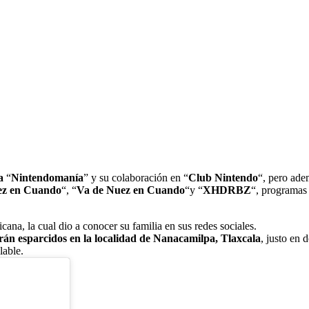
a
“
Nintendomanía
” y su colaboración en “
Club
Nintendo
“, pero ade
ez
en
Cuando
“, “
Va de Nuez en Cuando
“y “
XHDRBZ
“, programas
ana, la cual dio a conocer su familia en sus redes sociales.
erán esparcidos en la localidad de Nanacamilpa, Tlaxcala
, justo en 
lable.