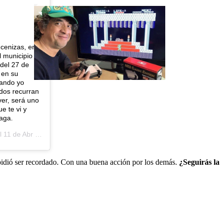
 cenizas, en
l municipio
del 27 de
 en su
uando yo
dos recurran
ver, será uno
e te vi y
aga.
l
11 de Abr de 2020 a las 6:40 PDT
 pidió ser recordado. Con una buena acción por los demás.
¿Seguirás la