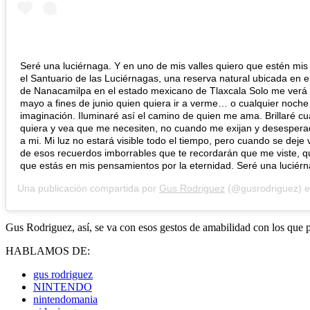
Seré una luciérnaga. Y en uno de mis valles quiero que estén mis
el Santuario de las Luciérnagas, una reserva natural ubicada en e
de Nanacamilpa en el estado mexicano de Tlaxcala Solo me verá 
mayo a fines de junio quien quiera ir a verme… o cualquier noche
imaginación. Iluminaré así el camino de quien me ama. Brillaré c
quiera y vea que me necesiten, no cuando me exijan y desespera
a mi. Mi luz no estará visible todo el tiempo, pero cuando se deje 
de esos recuerdos imborrables que te recordarán que me viste, qu
que estás en mis pensamientos por la eternidad. Seré una luciérn
Una publicación compartida por
Gus Rodriguez
(@gusrodriguez) e
Gus Rodriguez, así, se va con esos gestos de amabilidad con los que
HABLAMOS DE:
gus rodriguez
NINTENDO
nintendomania