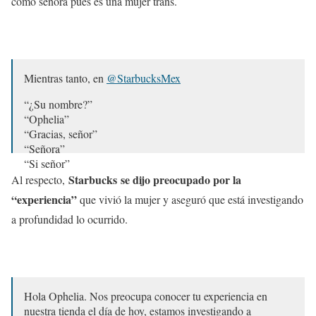
como señora pues es una mujer trans.
Mientras tanto, en
@StarbucksMex
“¿Su nombre?”
“Ophelia”
“Gracias, señor”
“Señora”
“Si señor”
…
Starbucks
se dijo preocupado por la
Al respecto,
“Señora, soy mujer trans. Usa pronombres femeninos
“experiencia”
que vivió la mujer y aseguró que está investigando
conmigo por favor”
a profundidad lo ocurrido.
..
“Si señor” 🙄🙄🙄🙄
¿Título de la obra? 👇🏻
pic.twitter.com/H7oZ2A2BBl
Hola Ophelia. Nos preocupa conocer tu experiencia en
— Ophelia Pastrana 🏳️‍🌈 (@OphCourse)
30 de julio de 2019
nuestra tienda el día de hoy, estamos investigando a