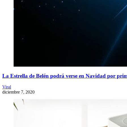
La Estrella de Belén podrá verse en Navidad por pri
Viral
diciembre 7, 2020