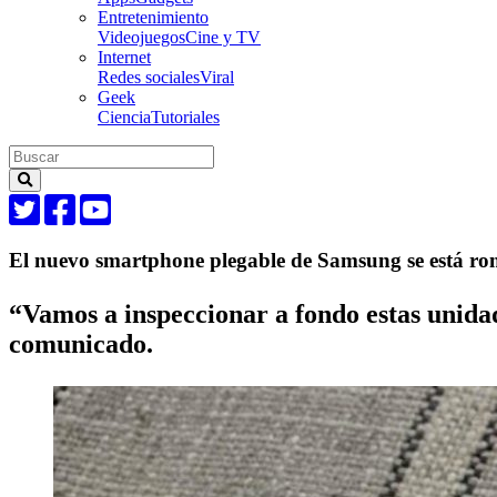
Entretenimiento
Videojuegos
Cine y TV
Internet
Redes sociales
Viral
Geek
Ciencia
Tutoriales
El nuevo smartphone plegable de Samsung se está r
“Vamos a inspeccionar a fondo estas unida
comunicado.