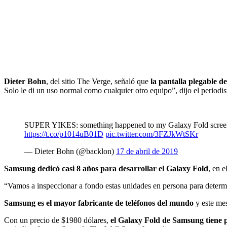
Dieter Bohn
, del sitio The Verge, señaló que
la pantalla plegable d
Solo le di un uso normal como cualquier otro equipo”, dijo el periodis
SUPER YIKES: something happened to my Galaxy Fold screen an
https://t.co/p1014uB01D
pic.twitter.com/3FZJkWtSKr
— Dieter Bohn (@backlon)
17 de abril de 2019
Samsung
dedicó casi 8 años para desarrollar el
Galaxy Fold
, en e
“Vamos a inspeccionar a fondo estas unidades en persona para deter
Samsung
es el mayor fabricante de teléfonos del mundo
y este me
Con un precio de $1980 dólares,
el Galaxy Fold de Samsung tiene pr