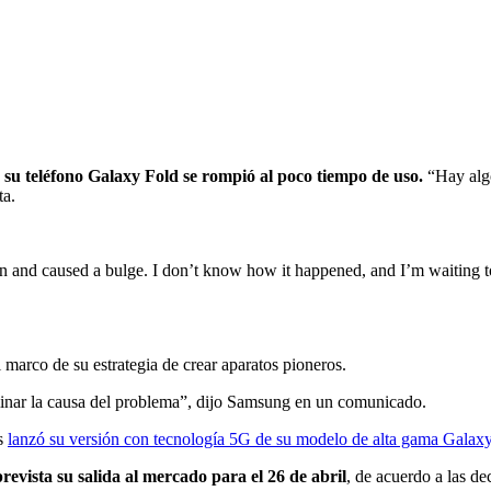
e su teléfono Galaxy Fold se rompió al poco tiempo de uso.
“Hay algo
ta.
d caused a bulge. I don’t know how it happened, and I’m waiting to
l marco de su estrategia de crear aparatos pioneros.
minar la causa del problema”, dijo Samsung en un comunicado.
s
lanzó su versión con tecnología 5G de su modelo de alta gama Galax
evista su salida al mercado para el 26 de abril
, de acuerdo a las de