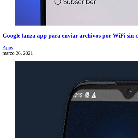
Google lanza app para enviar archivos por WiFi sin c
Apps
marzo 26, 2021