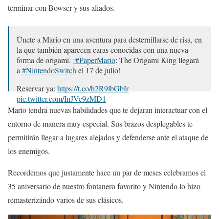
terminar con Bowser y sus aliados.
Únete a Mario en una aventura para desternillarse de risa, en
la que también aparecen caras conocidas con una nueva
forma de origami. ¡
#PaperMario
: The Origami King llegará
a
#NintendoSwitch
el 17 de julio!
Reservar ya:
https://t.co/h2R9lbGbIr
pic.twitter.com/InJVe9zMD1
Mario tendrá nuevas habilidades que te dejaran interactuar con el
— Nintendo España (@NintendoES)
May 14, 2020
entorno de manera muy especial. Sus brazos desplegables te
permitirán llegar a lugares alejados y defenderse ante el ataque de
los enemigos.
Recordemos que justamente hace un par de meses celebramos el
35 aniversario de nuestro fontanero favorito y Nintendo lo hizo
remasterizándo varios de sus clásicos.