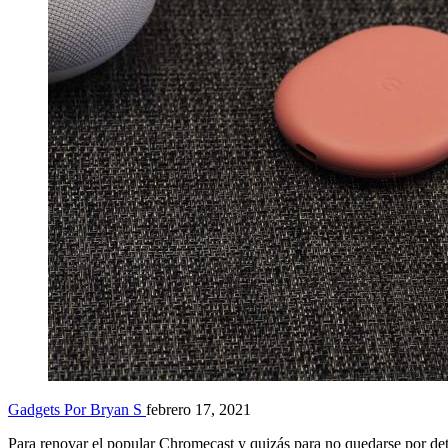
Gadgets
Por Bryan S
febrero 17, 2021
Para renovar el popular Chromecast y quizás para no quedarse por det