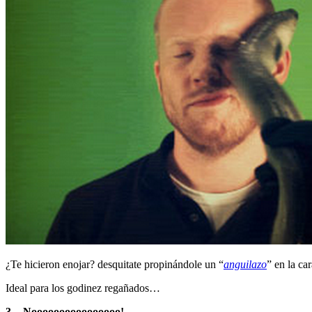
¿Te hicieron enojar? desquitate propinándole un “
anguilazo
” en la ca
Ideal para los godinez regañados…
3.- Noooooooooooooooo!