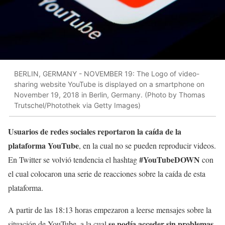
BERLIN, GERMANY - NOVEMBER 19: The Logo of video-
sharing website YouTube is displayed on a smartphone on
November 19, 2018 in Berlin, Germany. (Photo by Thomas
Trutschel/Photothek via Getty Images)
Usuarios de redes sociales reportaron la caída de la
plataforma YouTube
, en la cual no se pueden reproducir videos.
#YouTubeDOWN
En Twitter se volvió tendencia el hashtag
con
el cual colocaron una serie de reacciones sobre la caída de esta
plataforma.
A partir de las 18:13 horas empezaron a leerse mensajes sobre la
se podía acceder sin problemas
situación de YouTube, a la cual