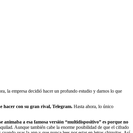
ra, la empresa decidió hacer un profundo estudio y darnos lo que
e hacer con su gran rival, Telegram.
Hasta ahora, lo único
e animaba a esa famosa versión “multidispositivo” es porque no
quilad. Aunque también cabe la enorme posibilidad de que el cifrado
 cuando usas la app y que nunca lees por estar en letras chiquitas. Así