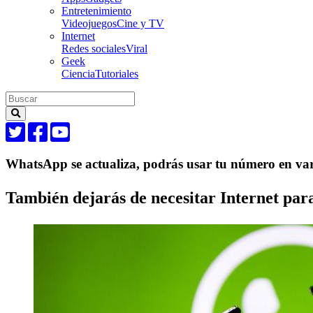
Entretenimiento
Videojuegos
Cine y TV
Internet
Redes sociales
Viral
Geek
Ciencia
Tutoriales
WhatsApp se actualiza, podrás usar tu número en vari
También dejarás de necesitar Internet pa