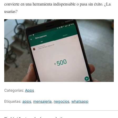
convierte en una herramienta indispensable o pasa sin éxito. ¿La
usarías?
Categorías:
Apps
Etiquetas:
apps
,
mensajeria
,
negocios
,
whatsapp