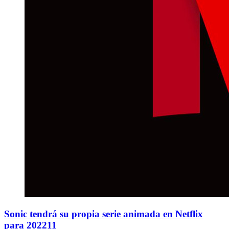
Sonic tendrá su propia serie animada en Netflix
para 202211