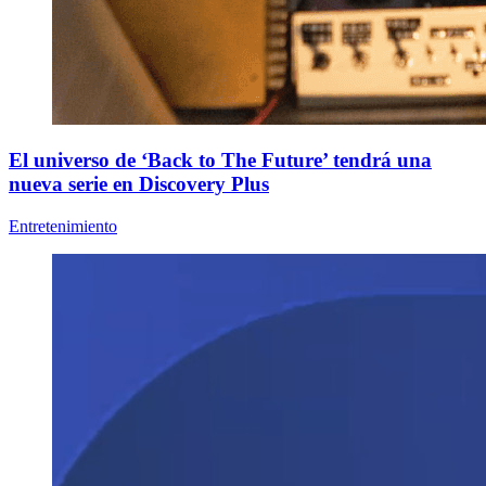
El universo de ‘Back to The Future’ tendrá una
nueva serie en Discovery Plus
Entretenimiento