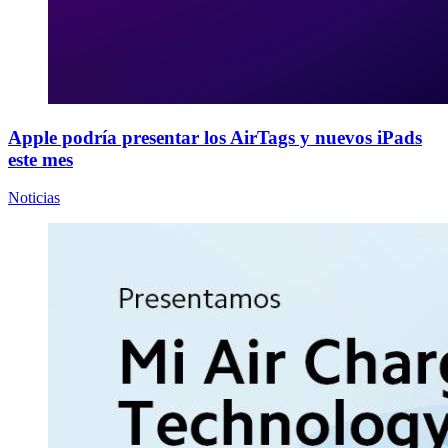
Apple podría presentar los AirTags y nuevos iPads
este mes
Noticias