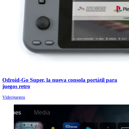
Odroid-Go Super, la nueva consola portátil para
juegos retro
Videojuegos