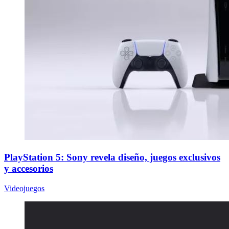
PlayStation 5: Sony revela diseño, juegos exclusivos
y accesorios
Videojuegos