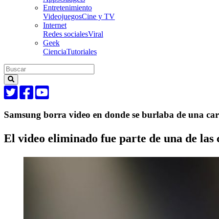
Entretenimiento
Videojuegos
Cine y TV
Internet
Redes sociales
Viral
Geek
Ciencia
Tutoriales
Samsung borra video en donde se burlaba de una carac
El video eliminado fue parte de una de la