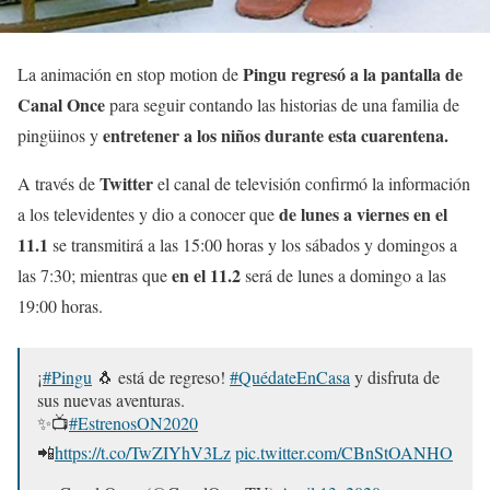
Pingu
regresó a la pantalla de
La animación en stop motion de
Canal Once
para seguir contando las historias de una familia de
entretener a los niños durante esta cuarentena.
pingüinos y
Twitter
A través de
el canal de televisión confirmó la información
de lunes a viernes en el
a los televidentes y dio a conocer que
11.1
se transmitirá a las 15:00 horas y los sábados y domingos a
en el 11.2
las 7:30; mientras que
será de lunes a domingo a las
19:00 horas.
¡
#Pingu
🐧 está de regreso!
#QuédateEnCasa
y disfruta de
sus nuevas aventuras.
✨📺
#EstrenosON2020
📲
https://t.co/TwZIYhV3Lz
pic.twitter.com/CBnStOANHO