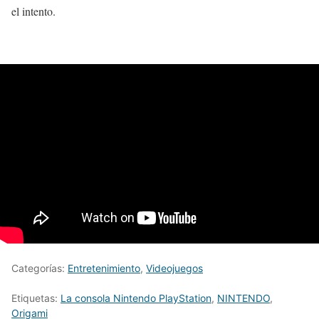
el intento.
Categorías:
Entretenimiento
,
Videojuegos
Etiquetas:
La consola Nintendo PlayStation
,
NINTENDO
,
Origami