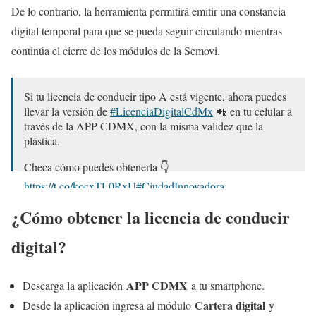
De lo contrario, la herramienta permitirá emitir una constancia
digital temporal para que se pueda seguir circulando mientras
continúa el cierre de los módulos de la Semovi.
Si tu licencia de conducir tipo A está vigente, ahora puedes
llevar la versión de
#LicenciaDigitalCdMx
📲 en tu celular a
través de la APP CDMX, con la misma validez que la
plástica.
Checa cómo puedes obtenerla 👇
https://t.co/kocxTL0RxU
#CiudadInnovadora
pic.twitter.com/PGxnqZwj2y
¿Cómo obtener la licencia de conducir
— Gobierno CDMX (@GobCDMX)
December 13, 2020
digital?
APP CDMX
Descarga la aplicación
a tu smartphone.
Cartera digital
Desde la aplicación ingresa al módulo
y