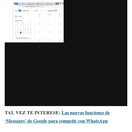
TAL VEZ TE INTERESE:
Las nuevas funciones de
‘Messages’ de Google para competir con WhatsApp