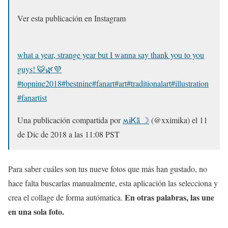
Ver esta publicación en Instagram
what a year, strange year but I wanna say thank you to you
guys! 🐯🌿💜
#topnine2018#bestnine#fanart#art#traditionalart#illustration
#fanartist
Una publicación compartida por
ʍɨᏦǟ ☽
(@xximika) el
11
de Dic de 2018 a las 11:08 PST
Para saber cuáles son tus nueve fotos que más han gustado, no
hace falta buscarlas manualmente, esta aplicación las selecciona y
En otras palabras, las une
crea el collage de forma autómatica.
en una sola foto.