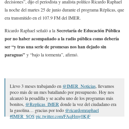
decisiones”, dijo el periodista y analista político Ricardo Raphael
la noche del martes 25 de junio durante el programa Réplicas, que
era transmitido en el 107.9 FM del IMER.
Secretaría de Educación Pública
Ricardo Raphael señaló a la
por no haber acompañado a la radio pública como debería
ser “y tras una serie de promesas nos han dejado sin
paraguas”
y “bajo la tormenta”, afirmó.
Llevo 3 meses trabajando en
@IMER_Noticias
, llevamos
poco más de un mes batallando por presupuesto. Hoy nos
alcanzó la pesadilla y se acaba uno de los programas más
bonitos,
@Replicas_IMER
donde la voz del ciudadano era
la gasolina… gracias por todo
@ricardomraphael
#IMER_SOS
pic.twitter.com/FAqHmy0KjF
— Laus ☘️ (@laumelgarejo)
26 de junio de 2019