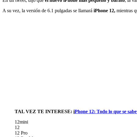
En un tweet, dijo que
el nuevo iPhone
más pequeño y barato
, la v
A su vez, la versión de 6.1 pulgadas se llamará
iPhone 12,
mientras q
TAL VEZ TE INTERESE:
i
Phone 12: Todo lo que se sab
12mini
12
12 Pro