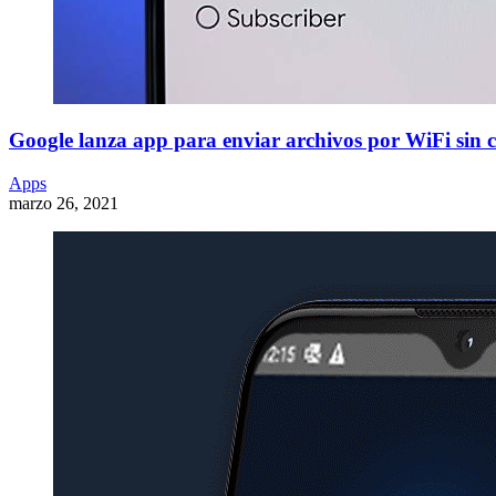
Google lanza app para enviar archivos por WiFi sin c
Apps
marzo 26, 2021