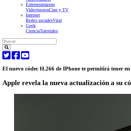
Entretenimiento
Videojuegos
Cine y TV
Internet
Redes sociales
Viral
Geek
Ciencia
Tutoriales
El nuevo códec H.266 de IPhone te permitirá tener en
Apple revela la nueva actualización a su c