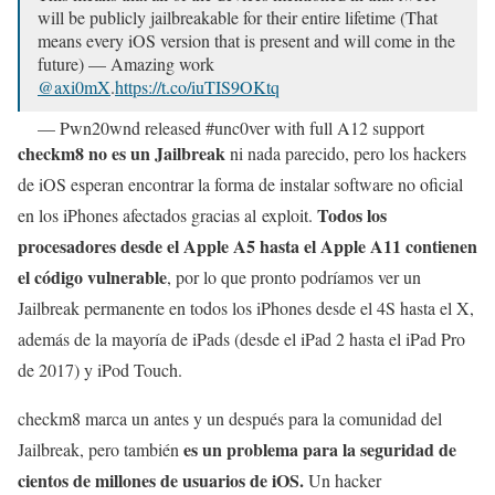
will be publicly jailbreakable for their entire lifetime (That
means every iOS version that is present and will come in the
future) — Amazing work
@axi0mX
.
https://t.co/iuTIS9OKtq
— Pwn20wnd released #unc0ver with full A12 support
(@Pwn20wnd)
27 de septiembre de 2019
checkm8 no es un Jailbreak
ni nada parecido, pero los hackers
de iOS esperan encontrar la forma de instalar software no oficial
Todos los
en los iPhones afectados gracias al exploit.
procesadores desde el Apple A5 hasta el Apple A11 contienen
el código vulnerable
, por lo que pronto podríamos ver un
Jailbreak permanente en todos los iPhones desde el 4S hasta el X,
además de la mayoría de iPads (desde el iPad 2 hasta el iPad Pro
de 2017) y iPod Touch.
checkm8 marca un antes y un después para la comunidad del
es un problema para la seguridad de
Jailbreak, pero también
cientos de millones de usuarios de iOS.
Un hacker