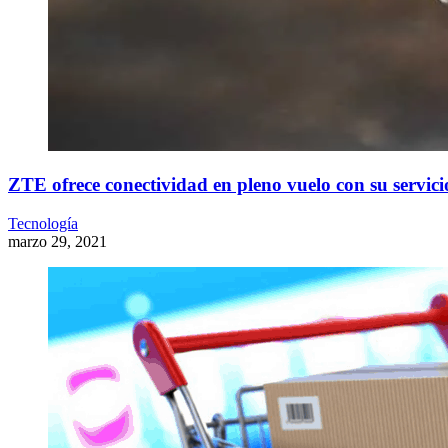
ZTE ofrece conectividad en pleno vuelo con su servi
Tecnología
marzo 29, 2021