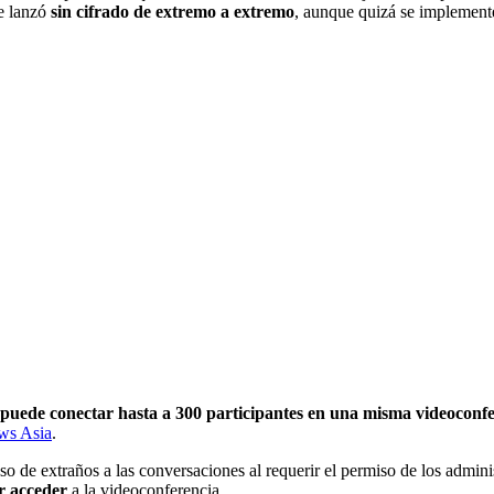
e lanzó
sin cifrado de extremo a extremo
, aunque quizá se implemente
 puede conectar hasta a 300 participantes en una misma videoconf
ws Asia
.
so de extraños a las conversaciones al requerir el permiso de los admin
r acceder
a la videoconferencia.