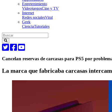
Entretenimiento
Videojuegos
Cine y TV
Internet
Redes sociales
Viral
Geek
Ciencia
Tutoriales
Cancelan reservas de carcasas para PS5 por problema
La marca que fabricaba carcasas intercamb