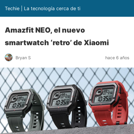
Techie | La tecnología cerca de ti
Amazfit NEO, el nuevo
smartwatch ‘retro’ de Xiaomi
Bryan S
hace 6 años