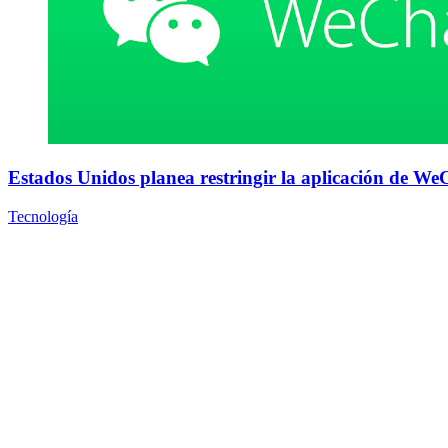
Estados Unidos planea restringir la aplicación de WeC
Tecnología