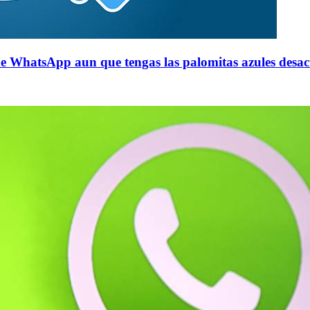
de WhatsApp aun que tengas las palomitas azules desac