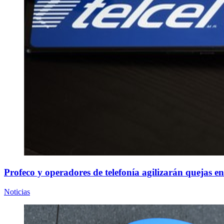
Profeco y operadores de telefonía agilizarán quejas en
Noticias