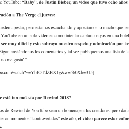
“Baby”, de Justin Bieber, un video que tuvo ocho años
 de YouTube:
ación a The Verge el jueves:
ueden apestar, pero estamos escuchando y apreciamos lo mucho que les 
e YouTube en un solo video es como intentar capturar rayos en una botel
ser muy difícil y esto subraya nuestro respeto y admiración por l
 Sigan enviándonos los comentarios y tal vez publiquemos una lista de 
no me gusta’.”
utube.com/watch?v=YbJOTdZBX1g&w=560&h=315]
te está tan molesta por Rewind 2018?
eos de Rewind de YouTube sean un homenaje a los creadores, pero dada 
el video parece estar enf
vieron momentos “controvertidos” este año,
s.