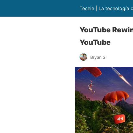
Techie | La tecnología c
YouTube Rewind
YouTube
Bryan S